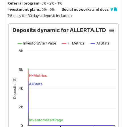
Referral program:
5% - 2% - 1%
Investment plans:
5% - 6% -
Social networks and docs:
7% daily for 30 days (deposit included)
Deposits dynamic for ALLERTA.LTD
InvestorsStartPage
H-Metrics
AllStats
8k
6k
H-Metrics
Deposits ($)
AllStats
4k
2k
InvestorsStartPage
0