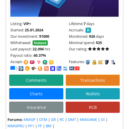
Listing:
VIP+
Lifetime
7
days
Started:
25.01.2024
Accruals:
D
Our investment:
$1000
Monitored:
926
days
Withdrawal:
Minimal spend:
$25
Instant
Last payout:
22,096
hrs
Our rating:
Payout ratio:
40.37%
Accept:
Features:
|
Comments
Transactions
Charts
Wallets
Insurance
RCB
Forums:
MMGP
|
DTM
|
GR
|
RC
|
DMT
|
MMO4ME
|
OI
|
MMGPRU
|
PF1
|
FF
|
BM
|