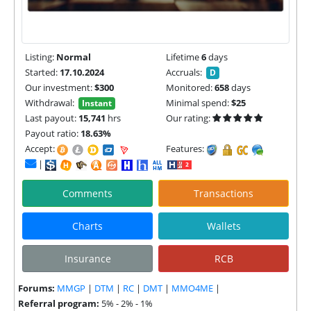
Listing:
Normal
Lifetime
6
days
Started:
17.10.2024
Accruals:
D
Our investment:
$300
Monitored:
658
days
Withdrawal:
Minimal spend:
$25
Instant
Last payout:
15,741
hrs
Our rating:
Payout ratio:
18.63%
Accept:
Features:
|
Comments
Transactions
Charts
Wallets
Insurance
RCB
Forums:
MMGP
|
DTM
|
RC
|
DMT
|
MMO4ME
|
Referral program:
5% - 2% - 1%