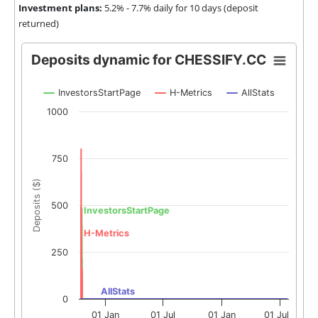
Investment plans:
5.2% - 7.7% daily for 10 days (deposit
returned)
Deposits dynamic for CHESSIFY.CC
InvestorsStartPage
H-Metrics
AllStats
1000
750
Deposits ($)
500
InvestorsStartPage
H-Metrics
250
AllStats
0
01 Jan
01 Jul
01 Jan
01 Jul