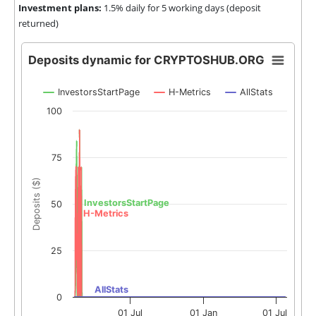
Investment plans:
1.5% daily for 5 working days (deposit
returned)
Deposits dynamic for CRYPTOSHUB.ORG
InvestorsStartPage
H-Metrics
AllStats
100
75
Deposits ($)
InvestorsStartPage
50
H-Metrics
25
AllStats
0
01 Jul
01 Jan
01 Jul