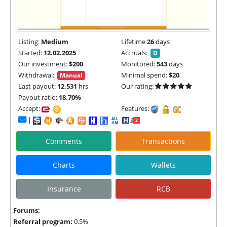
Listing:
Medium
Lifetime
26
days
Started:
12.02.2025
Accruals:
D
Our investment:
$200
Monitored:
543
days
Withdrawal:
Minimal spend:
$20
Manual
Last payout:
12,531
hrs
Our rating:
Payout ratio:
18.70%
Accept:
Features:
|
Comments
Transactions
Charts
Wallets
Insurance
RCB
Forums:
Referral program:
0.5%