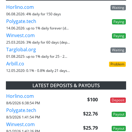
Horlino.com
Waiting
06.08.2026:
4% daily for 150 days
Polygate.tech
Paying
14.06.2026:
up to 1% daily forever (d...
Winvest.com
Paying
25.03.2026:
3% daily for 60 days (dep...
Targlobal.org
Waiting
01.08.2025:
up to 1% daily for 25 - 2...
Arbill.co
Problem
12.05.2020:
0.1% - 0.8% daily 21 days...
LATEST DEPOSITS & PAYOUTS
Horlino.com
$100
Deposit
8/6/2026 6:38:54 PM
Polygate.tech
$22.76
Payout
8/3/2026 1:41:54 PM
Winvest.com
$25.79
Payout
8/1/2026 1:42:26 PM