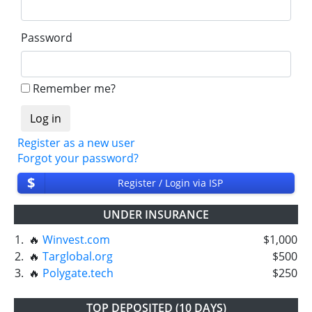
Password
Remember me?
Register as a new user
Forgot your password?
$
Register / Login via ISP
UNDER INSURANCE
1.
🔥
Winvest.com
$1,000
2.
🔥
Targlobal.org
$500
3.
🔥
Polygate.tech
$250
TOP DEPOSITED (10 DAYS)