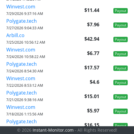
Winvest.com
$11.44
Payout
7/29/2026 9:37:16 AM
Polygate.tech
$7.96
Payout
7/27/2026 9:04:33 AM
Arbill.co
$42.94
Payout
7/25/2026 10:56:12 AM
Winvest.com
$6.77
Payout
7/24/2026 10:58:22 AM
Polygate.tech
$17.57
Payout
7/24/2026 8:54:30 AM
Winvest.com
$4.6
Payout
7/22/2026 8:53:12 AM
Polygate.tech
$15.01
Payout
7/21/2026 9:38:16 AM
Winvest.com
$5.97
Payout
7/18/2026 1:15:56 AM
Polygate.tech
$16.15
Payout
7/17/2026 12:13:17 PM
© 2026
Instant-Monitor.com
- All Rights Reserved!