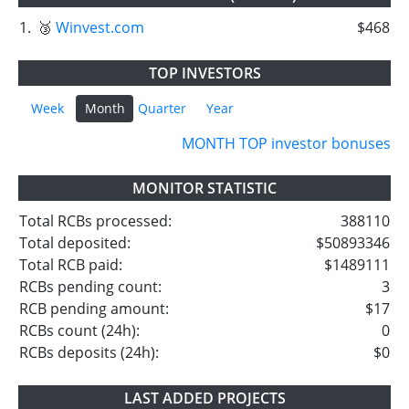
1.
🥉
Winvest.com
$468
TOP INVESTORS
Week
Month
Quarter
Year
MONTH TOP investor bonuses
MONITOR STATISTIC
Total RCBs processed:
388110
Total deposited:
$50893346
Total RCB paid:
$1489111
RCBs pending count:
3
RCB pending amount:
$17
RCBs count (24h):
0
RCBs deposits (24h):
$0
LAST ADDED PROJECTS