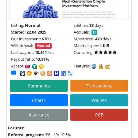
Listing:
Normal
Lifetime
38
days
Started:
22.04.2025
Accruals:
D
Our investment:
$300
Monitored:
470
days
Withdrawal:
Minimal spend:
$15
Manual
Last payout:
10,511
hrs
Our rating:
Payout ratio:
13.91%
Accept:
Features:
|
Comments
Transactions
Charts
Wallets
Insurance
RCB
Forums:
Referral program:
3% - 1% - 0.5%