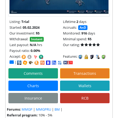
Listing:
Trial
Lifetime
2
days
Started:
05.02.2024
Accruals:
AnD
Our investment:
$5
Monitored:
916
days
Withdrawal:
Minimal spend:
$5
Instant
Last payout:
N/A
hrs
Our rating:
Payout ratio:
0.00%
Accept:
Features:
|
Comments
Transactions
Charts
Wallets
Insurance
RCB
Forums:
MMGP
|
MMGPRU
|
BM
|
Referral program:
10% - 5%