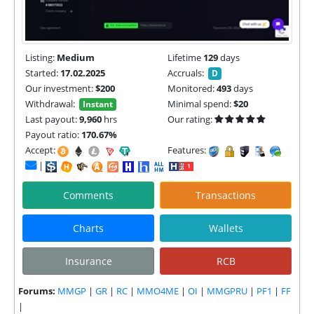
Listing:
Medium
Lifetime
129
days
Started:
17.02.2025
Accruals:
D
Our investment:
$200
Monitored:
493
days
Withdrawal:
Minimal spend:
$20
Instant
Last payout:
9,960
hrs
Our rating:
Payout ratio:
170.67%
Accept:
Features:
|
Comments
Transactions
Charts
Wallets
Insurance
RCB
Forums:
MMGP
|
GR
|
RC
|
MMO4ME
|
OI
|
MMGPRU
|
PF1
|
FF
|