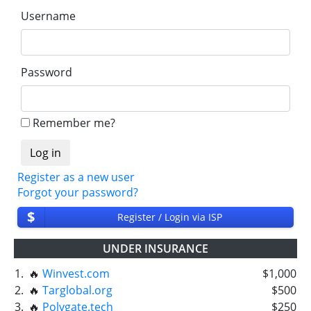
Username
Password
Remember me?
Register as a new user
Forgot your password?
$
Register / Login via ISP
UNDER INSURANCE
1.
🔥
Winvest.com
$1,000
2.
🔥
Targlobal.org
$500
3.
🔥
Polygate.tech
$250