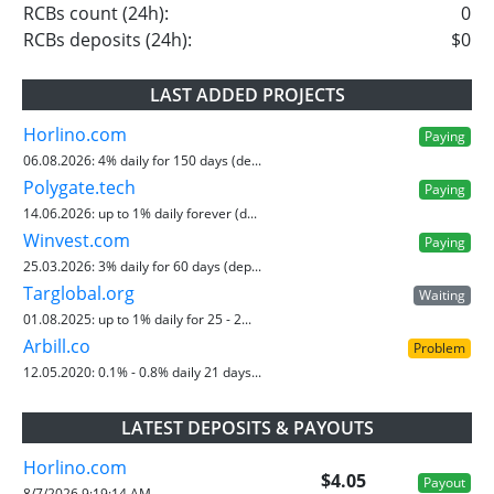
RCBs count (24h):
0
RCBs deposits (24h):
$0
LAST ADDED PROJECTS
Horlino.com
Paying
06.08.2026:
4% daily for 150 days (de...
Polygate.tech
Paying
14.06.2026:
up to 1% daily forever (d...
Winvest.com
Paying
25.03.2026:
3% daily for 60 days (dep...
Targlobal.org
Waiting
01.08.2025:
up to 1% daily for 25 - 2...
Arbill.co
Problem
12.05.2020:
0.1% - 0.8% daily 21 days...
LATEST DEPOSITS & PAYOUTS
Horlino.com
$4.05
Payout
8/7/2026 9:19:14 AM