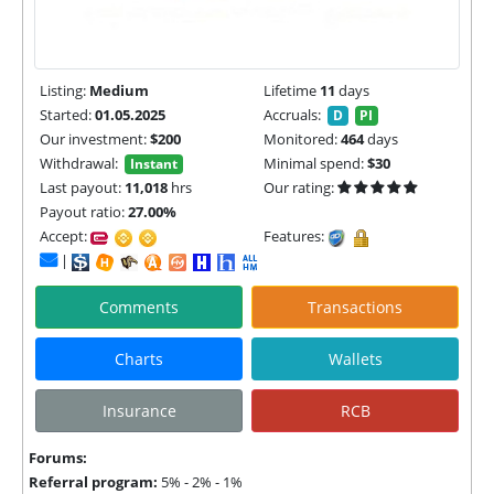
Listing:
Medium
Lifetime
11
days
Started:
01.05.2025
Accruals:
D
PI
Our investment:
$200
Monitored:
464
days
Withdrawal:
Minimal spend:
$30
Instant
Last payout:
11,018
hrs
Our rating:
Payout ratio:
27.00%
Accept:
Features:
|
Comments
Transactions
Charts
Wallets
Insurance
RCB
Forums:
Referral program:
5% - 2% - 1%