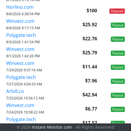
Horlino.com
$100
Deposit
8/6/2026 6:38:54 PM
Winvest.com
$25.92
Payout
8/4/2026 9:17:15 AM
Polygate.tech
$22.76
Payout
8/3/2026 1:41:54 PM
Winvest.com
$25.79
Payout
8/1/2026 1:42:26 PM
Winvest.com
$11.44
Payout
7/29/2026 9:37:16 AM
Polygate.tech
$7.96
Payout
7/27/2026 9:04:33 AM
Arbill.co
$42.94
Payout
7/25/2026 10:56:12 AM
Winvest.com
$6.77
Payout
7/24/2026 10:58:22 AM
Polygate.tech
$17.57
Payout
7/24/2026 8:54:30 AM
© 2026
Instant-Monitor.com
- All Rights Reserved!