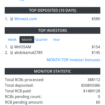
TOP DEPOSITED (10 DAYS)
1.
🥉
Winvest.com
$580
TOP INVESTORS
Week
Month
Quarter
Year
1.
🥈 MHOSAM
$154
2.
🥉 abdokamal2789
$145
MONTH TOP investor bonuses
MONITOR STATISTIC
Total RCBs processed:
388112
Total deposited:
$50893386
Total RCB paid:
$1489128
RCBs pending count:
0
RCB pending amount:
$0