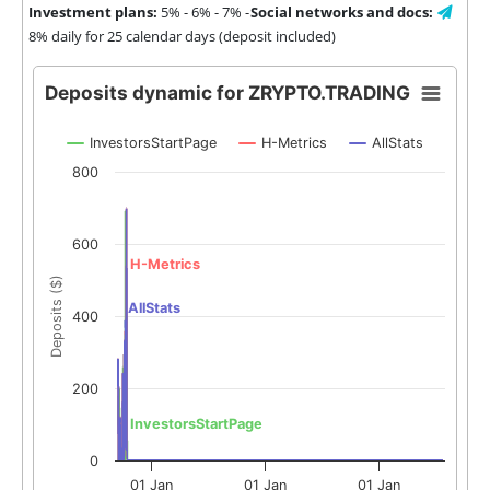
Investment plans:
5% - 6% - 7% -
Social networks and docs:
8% daily for 25 calendar days (deposit included)
Deposits dynamic for ZRYPTO.TRADING
InvestorsStartPage
H-Metrics
AllStats
800
600
H-Metrics
Deposits ($)
AllStats
400
200
InvestorsStartPage
0
01 Jan
01 Jan
01 Jan