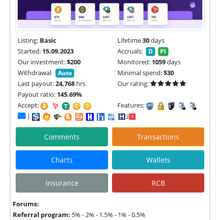
Listing:
Basic
Lifetime
30
days
Started:
15.09.2023
Accruals:
D
PI
Our investment:
$200
Monitored:
1059
days
Withdrawal:
Minimal spend:
$30
Auto
Last payout:
24,768
hrs
Our rating:
Payout ratio:
145.69%
Accept:
Features:
|
Comments
Transactions
Charts
Wallets
Insurance
RCB
Forums:
Referral program:
5% - 2% - 1.5% - 1% - 0.5%