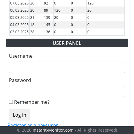
07.03.2025
20
92
0
0
120
06.03.2025
20
89
120
0
20
05.03.2025
21
139
20
0
0
04.03.2025
18
145
0
0
0
03.03.2025
38
136
0
0
0
USER PANEL
Username
Password
Remember me?
Register as a new user
© 2026
Instant-Monitor.com
- All Rights Reserved!
Forgot your password?