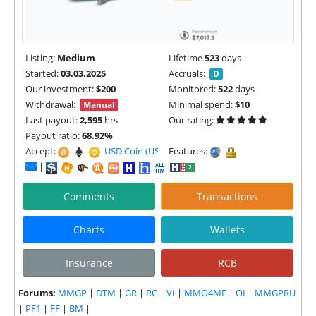
Listing:
Medium
Lifetime
523
days
Started:
03.03.2025
Accruals:
D
Our investment:
$200
Monitored:
522
days
Withdrawal:
Minimal spend:
$10
Manual
Last payout:
2,595
hrs
Our rating:
Payout ratio:
68.92%
Accept:
USD Coin (USDC) |
Features:
|
Comments
Transactions
Charts
Wallets
Insurance
RCB
Forums:
MMGP
|
DTM
|
GR
|
RC
|
VI
|
MMO4ME
|
OI
|
MMGPRU
|
PF1
|
FF
|
BM
|