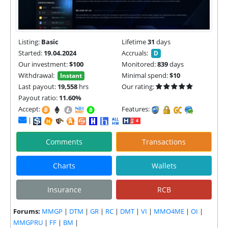
Listing:
Basic
Lifetime
31
days
Started:
19.04.2024
Accruals:
D
Our investment:
$100
Monitored:
839
days
Withdrawal:
Minimal spend:
$10
Instant
Last payout:
19,558
hrs
Our rating:
Payout ratio:
11.60%
Accept:
Features:
|
Comments
Transactions
Charts
Wallets
Insurance
RCB
Forums:
MMGP
|
DTM
|
GR
|
RC
|
DMT
|
VI
|
MMO4ME
|
OI
|
MMGPRU
|
FF
|
BM
|