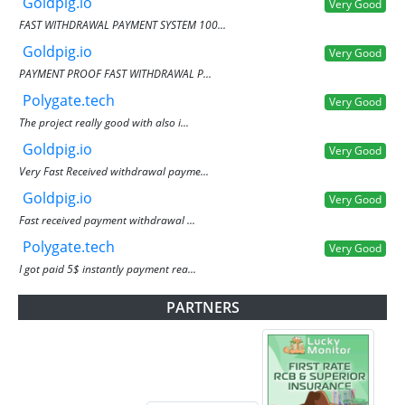
Goldpig.io
Very Good
FAST WITHDRAWAL PAYMENT SYSTEM 100...
Goldpig.io
Very Good
PAYMENT PROOF FAST WITHDRAWAL P...
Polygate.tech
Very Good
The project really good with also i...
Goldpig.io
Very Good
Very Fast Received withdrawal payme...
Goldpig.io
Very Good
Fast received payment withdrawal ...
Polygate.tech
Very Good
I got paid 5$ instantly payment rea...
PARTNERS