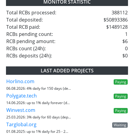
MONITOR STATISTIC
Total RCBs processed:
388112
Total deposited:
$50893386
Total RCB paid:
$1489128
RCBs pending count:
1
RCB pending amount:
$6
RCBs count (24h):
0
RCBs deposits (24h):
$0
LAST ADDED PROJECTS
Horlino.com
Paying
06.08.2026:
4% daily for 150 days (de...
Polygate.tech
Paying
14.06.2026:
up to 1% daily forever (d...
Winvest.com
Paying
25.03.2026:
3% daily for 60 days (dep...
Targlobal.org
Waiting
01.08.2025:
up to 1% daily for 25 - 2...