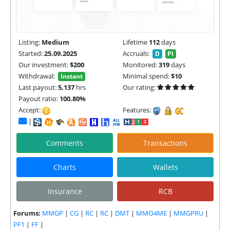
Listing:
Medium
Lifetime
112
days
Started:
25.09.2025
Accruals:
D
PI
Our investment:
$200
Monitored:
319
days
Withdrawal:
Minimal spend:
$10
Instant
Last payout:
5,137
hrs
Our rating:
Payout ratio:
100.80%
Accept:
Features:
|
Comments
Transactions
Charts
Wallets
Insurance
RCB
Forums:
MMGP
|
CG
|
RC
|
RC
|
DMT
|
MMO4ME
|
MMGPRU
|
PF1
|
FF
|