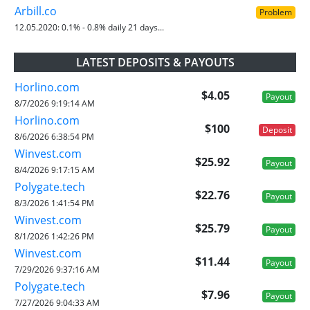
Arbill.co
Problem
12.05.2020:
0.1% - 0.8% daily 21 days...
LATEST DEPOSITS & PAYOUTS
Horlino.com
$4.05
Payout
8/7/2026 9:19:14 AM
Horlino.com
$100
Deposit
8/6/2026 6:38:54 PM
Winvest.com
$25.92
Payout
8/4/2026 9:17:15 AM
Polygate.tech
$22.76
Payout
8/3/2026 1:41:54 PM
Winvest.com
$25.79
Payout
8/1/2026 1:42:26 PM
Winvest.com
$11.44
Payout
7/29/2026 9:37:16 AM
Polygate.tech
$7.96
Payout
7/27/2026 9:04:33 AM