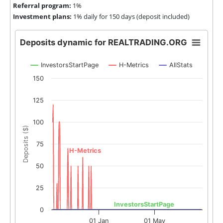
Referral program:
1%
Investment plans:
1% daily for 150 days (deposit included)
Deposits dynamic for REALTRADING.ORG
InvestorsStartPage
H-Metrics
AllStats
150
125
100
Deposits ($)
75
H-Metrics
50
25
InvestorsStartPage
0
01 Jan
01 May