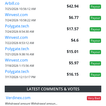
Arbill.co
$42.94
Payout
7/25/2026 10:56:12 AM
Winvest.com
$6.77
Payout
7/24/2026 10:58:22 AM
Polygate.tech
$17.57
Payout
7/24/2026 8:54:30 AM
Winvest.com
$4.6
Payout
7/22/2026 8:53:12 AM
Polygate.tech
$15.01
Payout
7/21/2026 9:38:16 AM
Winvest.com
$5.97
Payout
7/18/2026 1:15:56 AM
Polygate.tech
$16.15
Payout
7/17/2026 12:13:17 PM
LATEST COMMENTS & VOTES
Verdinex.com
Very Bad
Withdrawal amount Withdrawal amoun...