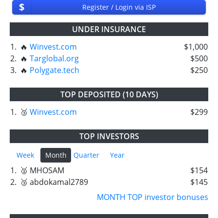
$
Register / Login via ISP
UNDER INSURANCE
1.
🔥
Winvest.com
$1,000
2.
🔥
Targlobal.org
$500
3.
🔥
Polygate.tech
$250
TOP DEPOSITED (10 DAYS)
1.
🥉
Winvest.com
$299
TOP INVESTORS
Week
Month
Quarter
Year
1.
🥈 MHOSAM
$154
2.
🥉 abdokamal2789
$145
MONTH TOP investor bonuses