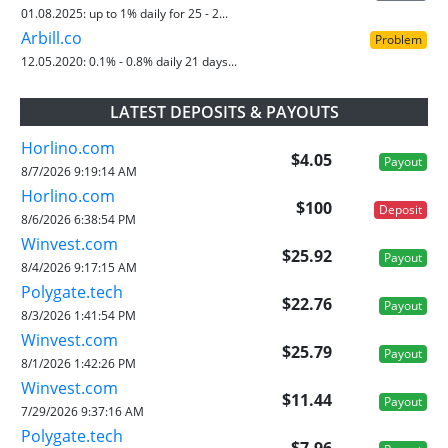
01.08.2025:
up to 1% daily for 25 - 2...
Arbill.co
Problem
12.05.2020:
0.1% - 0.8% daily 21 days...
LATEST DEPOSITS & PAYOUTS
Horlino.com
$4.05
Payout
8/7/2026 9:19:14 AM
Horlino.com
$100
Deposit
8/6/2026 6:38:54 PM
Winvest.com
$25.92
Payout
8/4/2026 9:17:15 AM
Polygate.tech
$22.76
Payout
8/3/2026 1:41:54 PM
Winvest.com
$25.79
Payout
8/1/2026 1:42:26 PM
Winvest.com
$11.44
Payout
7/29/2026 9:37:16 AM
Polygate.tech