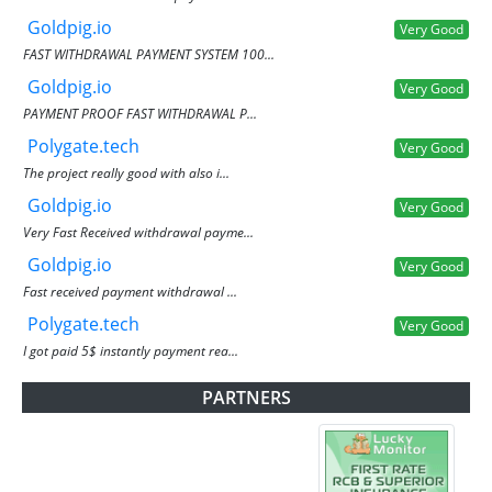
Goldpig.io
Very Good
FAST WITHDRAWAL PAYMENT SYSTEM 100...
Goldpig.io
Very Good
PAYMENT PROOF FAST WITHDRAWAL P...
Polygate.tech
Very Good
The project really good with also i...
Goldpig.io
Very Good
Very Fast Received withdrawal payme...
Goldpig.io
Very Good
Fast received payment withdrawal ...
Polygate.tech
Very Good
I got paid 5$ instantly payment rea...
PARTNERS