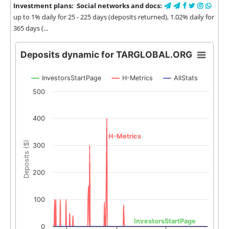
Investment plans:
Social networks and docs:
up to 1% daily for 25 - 225 days (deposits returned), 1.02% daily for
365 days (...
Deposits dynamic for TARGLOBAL.ORG
InvestorsStartPage
H-Metrics
AllStats
500
400
H-Metrics
Deposits ($)
300
200
100
InvestorsStartPage
0