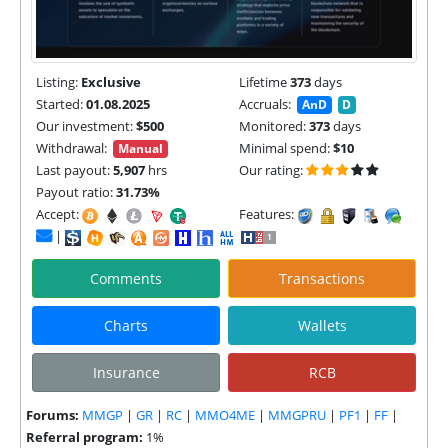
Listing:
Exclusive
Lifetime
373
days
Started:
01.08.2025
Accruals:
AnD
D
Our investment:
$500
Monitored:
373
days
Withdrawal:
Minimal spend:
$10
Manual
Last payout:
5,907
hrs
Our rating:
Payout ratio:
31.73%
Accept:
Features:
|
Comments
Transactions
Charts
Wallets
Insurance
RCB
Forums:
MMGP
|
GR
|
RC
|
MMO4ME
|
MMGPRU
|
PF1
|
FF
|
Referral program:
1%