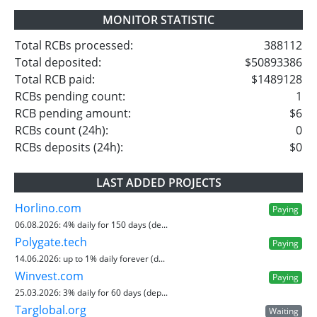
MONITOR STATISTIC
Total RCBs processed:
388112
Total deposited:
$50893386
Total RCB paid:
$1489128
RCBs pending count:
1
RCB pending amount:
$6
RCBs count (24h):
0
RCBs deposits (24h):
$0
LAST ADDED PROJECTS
Horlino.com
Paying
06.08.2026:
4% daily for 150 days (de...
Polygate.tech
Paying
14.06.2026:
up to 1% daily forever (d...
Winvest.com
Paying
25.03.2026:
3% daily for 60 days (dep...
Targlobal.org
Waiting