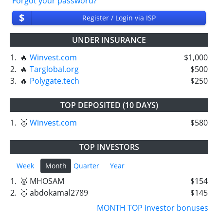
Forgot your password?
$
Register / Login via ISP
UNDER INSURANCE
1.
🔥
Winvest.com
$1,000
2.
🔥
Targlobal.org
$500
3.
🔥
Polygate.tech
$250
TOP DEPOSITED (10 DAYS)
1.
🥉
Winvest.com
$580
TOP INVESTORS
Week
Month
Quarter
Year
1.
🥈 MHOSAM
$154
2.
🥉 abdokamal2789
$145
MONTH TOP investor bonuses