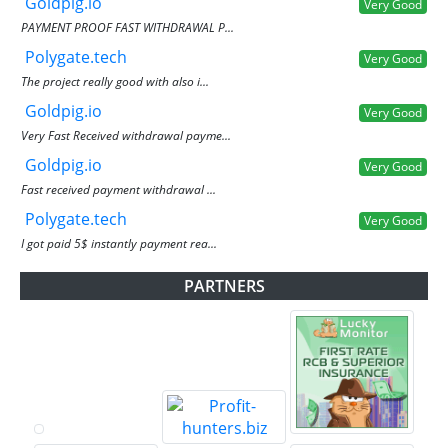
Goldpig.io
Very Good
PAYMENT PROOF FAST WITHDRAWAL P...
Polygate.tech
Very Good
The project really good with also i...
Goldpig.io
Very Good
Very Fast Received withdrawal payme...
Goldpig.io
Very Good
Fast received payment withdrawal ...
Polygate.tech
Very Good
I got paid 5$ instantly payment rea...
PARTNERS