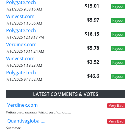
Polygate.tech
$15.01
Payout
7/21/2026 9:38:16 AM
Winvest.com
$5.97
Payout
7/18/2026 1:15:56 AM
Polygate.tech
$16.15
Payout
7/17/2026 12:13:17 PM
Verdinex.com
$5.78
Payout
7/16/2026 10:11:24 AM
Winvest.com
$3.52
Payout
7/16/2026 1:13:28 AM
Polygate.tech
$46.6
Payout
7/15/2026 9:47:52 AM
LATEST COMMENTS & VOTES
Verdinex.com
Very Bad
Withdrawal amount Withdrawal amoun...
Quantivaglobal....
Very Bad
Scammer