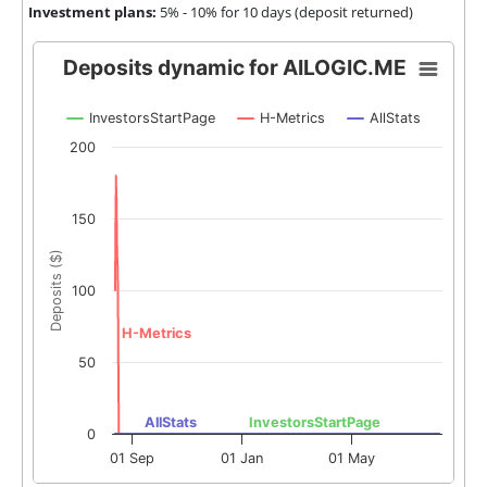
Investment plans:
5% - 10% for 10 days (deposit returned)
Deposits dynamic for AILOGIC.ME
InvestorsStartPage
H-Metrics
AllStats
200
150
Deposits ($)
100
H-Metrics
50
AllStats
InvestorsStartPage
0
01 Sep
01 Jan
01 May