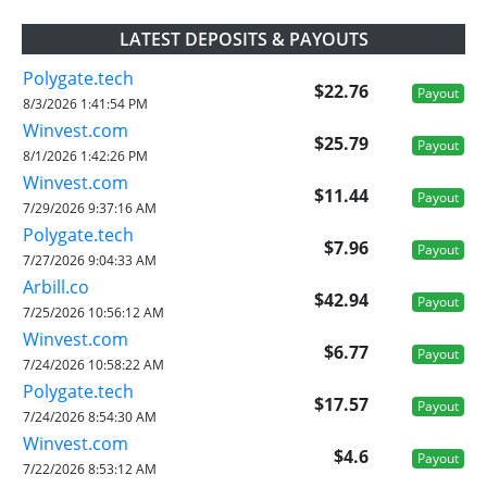
LATEST DEPOSITS & PAYOUTS
Polygate.tech
$22.76
Payout
8/3/2026 1:41:54 PM
Winvest.com
$25.79
Payout
8/1/2026 1:42:26 PM
Winvest.com
$11.44
Payout
7/29/2026 9:37:16 AM
Polygate.tech
$7.96
Payout
7/27/2026 9:04:33 AM
Arbill.co
$42.94
Payout
7/25/2026 10:56:12 AM
Winvest.com
$6.77
Payout
7/24/2026 10:58:22 AM
Polygate.tech
$17.57
Payout
7/24/2026 8:54:30 AM
Winvest.com
$4.6
Payout
7/22/2026 8:53:12 AM