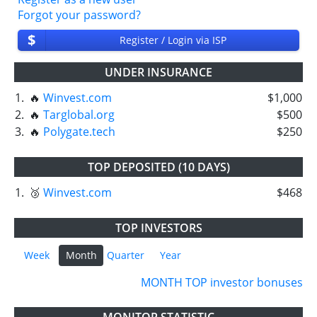
Forgot your password?
$
Register / Login via ISP
UNDER INSURANCE
1.
🔥
Winvest.com
$1,000
2.
🔥
Targlobal.org
$500
3.
🔥
Polygate.tech
$250
TOP DEPOSITED (10 DAYS)
1.
🥉
Winvest.com
$468
TOP INVESTORS
Week
Month
Quarter
Year
MONTH TOP investor bonuses