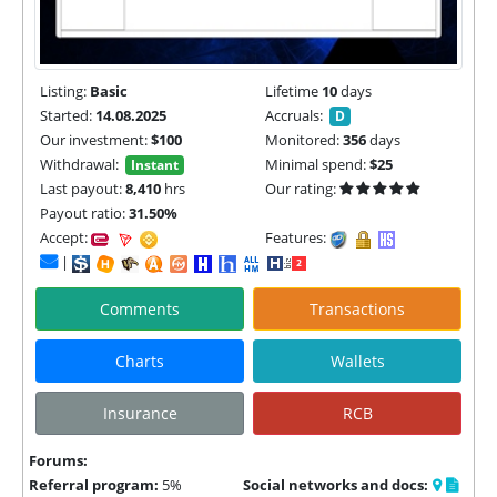
Listing:
Basic
Lifetime
10
days
Started:
14.08.2025
Accruals:
D
Our investment:
$100
Monitored:
356
days
Withdrawal:
Minimal spend:
$25
Instant
Last payout:
8,410
hrs
Our rating:
Payout ratio:
31.50%
Accept:
Features:
|
Comments
Transactions
Charts
Wallets
Insurance
RCB
Forums:
Referral program:
5%
Social networks and docs: