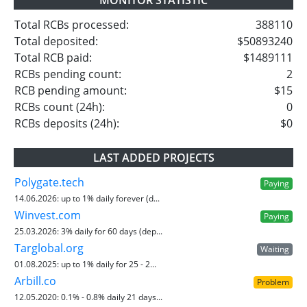
MONITOR STATISTIC
Total RCBs processed:
388110
Total deposited:
$50893240
Total RCB paid:
$1489111
RCBs pending count:
2
RCB pending amount:
$15
RCBs count (24h):
0
RCBs deposits (24h):
$0
LAST ADDED PROJECTS
Polygate.tech
Paying
14.06.2026:
up to 1% daily forever (d...
Winvest.com
Paying
25.03.2026:
3% daily for 60 days (dep...
Targlobal.org
Waiting
01.08.2025:
up to 1% daily for 25 - 2...
Arbill.co
Problem
12.05.2020:
0.1% - 0.8% daily 21 days...