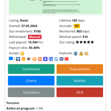
Listing:
Basic
Lifetime
185
days
Started:
27.05.2024
Accruals:
DF
Our investment:
$100
Monitored:
803
days
Withdrawal:
Minimal spend:
$10
Manual
Last payout:
15,949
hrs
Our rating:
Payout ratio:
50.40%
Accept:
Features:
|
Comments
Transactions
Charts
Wallets
Insurance
RCB
Forums:
Referral program:
1.5%