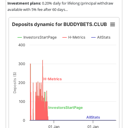
Investment plans:
0.20% daily for lifelong (principal withdraw
available with 5% fee after 60 days...
Deposits dynamic for BUDDYBETS.CLUB
InvestorsStartPage
H-Metrics
AllStats
400
300
Deposits ($)
H-Metrics
200
100
InvestorsStartPage
AllStats
0
01 Jan
01 Jan