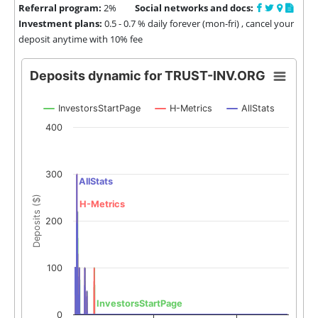
Referral program:
2%
Social networks and docs:
Investment plans:
0.5 - 0.7 % daily forever (mon-fri) , cancel your
deposit anytime with 10% fee
Deposits dynamic for TRUST-INV.ORG
InvestorsStartPage
H-Metrics
AllStats
400
300
AllStats
Deposits ($)
H-Metrics
200
100
InvestorsStartPage
0