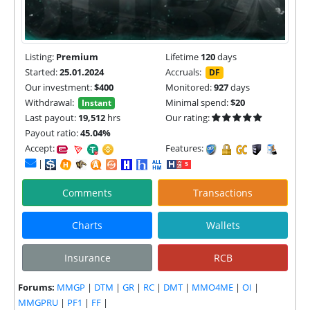
Listing:
Premium
Lifetime
120
days
Started:
25.01.2024
Accruals:
DF
Our investment:
$400
Monitored:
927
days
Withdrawal:
Minimal spend:
$20
Instant
Last payout:
19,512
hrs
Our rating:
Payout ratio:
45.04%
Accept:
Features:
|
Comments
Transactions
Charts
Wallets
Insurance
RCB
Forums:
MMGP
|
DTM
|
GR
|
RC
|
DMT
|
MMO4ME
|
OI
|
MMGPRU
|
PF1
|
FF
|